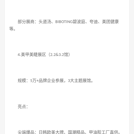
部分展商：头道汤、
碧波庭、夸迪、美团健康
BIBOTING
等。
美甲美睫展区（
馆）
4.
2.2&3.2
规模：
万
品牌企业参展，
大主题展馆。
5
+
3
亮点：
尖端爆品：日韩欧美大牌、国潮精品、甲油胶工厂直供。