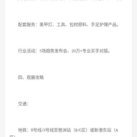
配套服务：美甲灯、工具、包材原料、手足护理产品。
行业活动：
场趋势发布会、
万
专业买手对接。
5
20
+
四、观展攻略
交通：
地铁：
号线
号线至琶洲站（
区）或新港东站（
8
/3
B/C
A