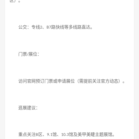
区）。
公交：专线
、
路快线等多线路直达。
2
B7
门票
展位：
/
访问官网预订门票或申请展位（需提前关注官方动态）。
逛展建议：
重点关注
区、
馆、
馆及美甲美睫主题展馆。
B
9.1
10.3