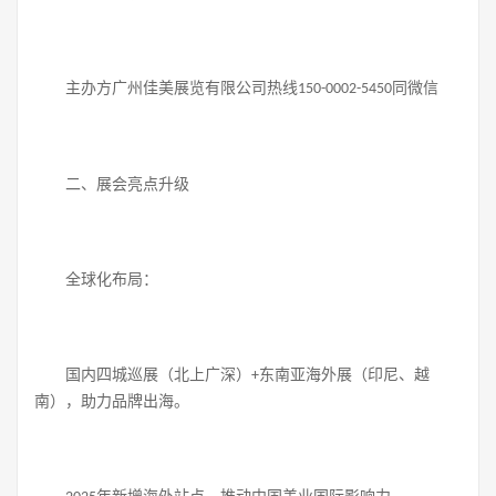
主办方广州佳美展览有限公司热线
同微信
150-0002-5450
二、展会亮点升级
全球化布局：
国内四城巡展（北上广深）
东南亚海外展（印尼、越
+
南），助力品牌出海。